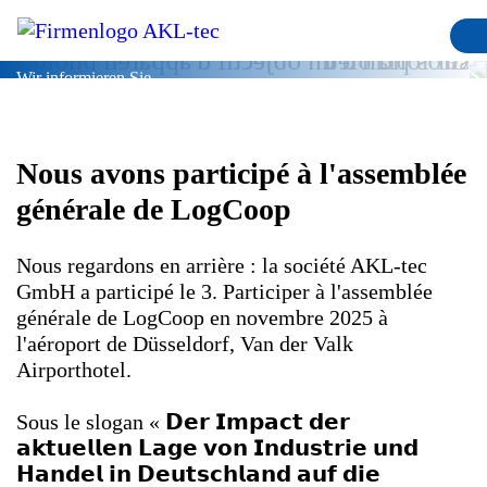
Blog
Wir informieren Sie.
Nous avons participé à l'assemblée
générale de LogCoop
Nous
regardons
en
arrière
:
la
société
AKL
-
tec
GmbH
a
participé
le
3.
Participer
à
l'assemblée
générale
de
LogCoop
en
novembre
2025
à
l'aéroport
de
Düsseldorf
,
Van
der
Valk
Airporthotel
.
Sous
le
slogan
«
𝗗𝗲𝗿
𝗜𝗺𝗽𝗮𝗰𝘁
𝗱𝗲𝗿
𝗮𝗸𝘁𝘂𝗲𝗹𝗹𝗲𝗻
𝗟𝗮𝗴𝗲
𝘃𝗼𝗻
𝗜𝗻𝗱𝘂𝘀𝘁𝗿𝗶𝗲
𝘂𝗻𝗱
𝗛𝗮𝗻𝗱𝗲𝗹
𝗶𝗻
𝗗𝗲𝘂𝘁𝘀𝗰𝗵𝗹𝗮𝗻𝗱
𝗮𝘂𝗳
𝗱𝗶𝗲