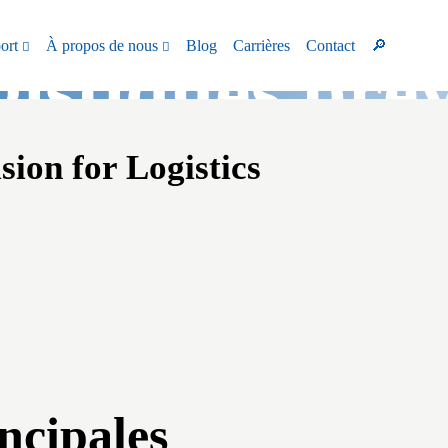
ort
À propos de nous
Blog
Carrières
Contact
🔎
gistiques pré
sion for Logistics
ins de coûts
ncipales