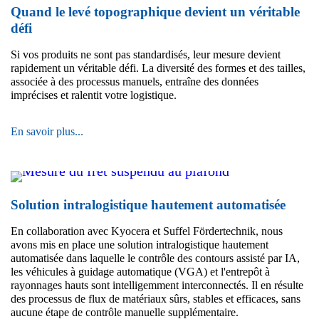
gros
Quand le levé topographique devient un véritable
impact
défi
Si vos produits ne sont pas standardisés, leur mesure devient
rapidement un véritable défi. La diversité des formes et des tailles,
associée à des processus manuels, entraîne des données
imprécises et ralentit votre logistique.
Quand
En savoir plus...
le
levé
topographique
devient
un
Solution intralogistique hautement automatisée
véritable
défi
En collaboration avec Kyocera et Suffel Fördertechnik, nous
avons mis en place une solution intralogistique hautement
automatisée dans laquelle le contrôle des contours assisté par IA,
les véhicules à guidage automatique (VGA) et l'entrepôt à
rayonnages hauts sont intelligemment interconnectés. Il en résulte
des processus de flux de matériaux sûrs, stables et efficaces, sans
aucune étape de contrôle manuelle supplémentaire.