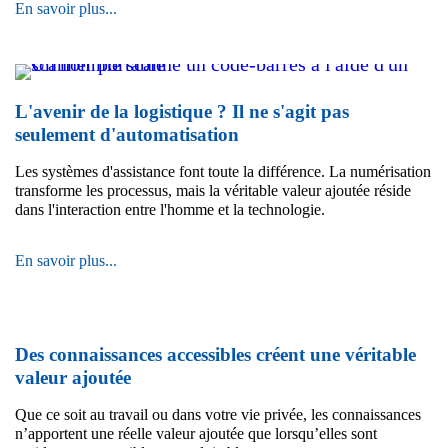
Si
En savoir plus...
sans
vous
accroc
continuez
!
à
suivre
vos
L'avenir de la logistique ? Il ne s'agit pas
palettes
seulement d'automatisation
manuellement,
vous
Les systèmes d'assistance font toute la différence. La numérisation
perdez
transforme les processus, mais la véritable valeur ajoutée réside
chaque
dans l'interaction entre l'homme et la technologie.
jour
en
efficacité
L'avenir
En savoir plus...
de
la
logistique
?
Des connaissances accessibles créent une véritable
Il
ne
valeur ajoutée
s'agit
pas
Que ce soit au travail ou dans votre vie privée, les connaissances
seulement
n’apportent une réelle valeur ajoutée que lorsqu’elles sont