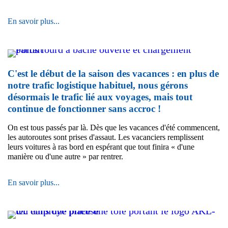
Solution
En savoir plus...
intralogistique
hautement
automatisée
C'est le début de la saison des vacances : en plus de
notre trafic logistique habituel, nous gérons
désormais le trafic lié aux voyages, mais tout
continue de fonctionner sans accroc !
On est tous passés par là. Dès que les vacances d'été commencent,
les autoroutes sont prises d'assaut. Les vacanciers remplissent
leurs voitures à ras bord en espérant que tout finira « d'une
manière ou d'une autre » par rentrer.
C'est
En savoir plus...
le
début
de
la