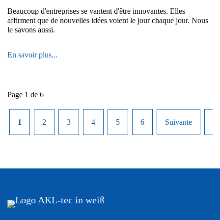
main,
Beaucoup d'entreprises se vantent d'être innovantes. Elles
vous
affirment que de nouvelles idées voient le jour chaque jour. Nous
perdez
le savons aussi.
chaque
jour
un
Quand
En savoir plus...
temps
l'innovation
précieux
n'est
pas
seulement
Page 1 de 6
un
mot
à
1
2
3
4
5
6
Suivante
De
la
mode,
mais
fait
partie
intégrante
du
quotidien