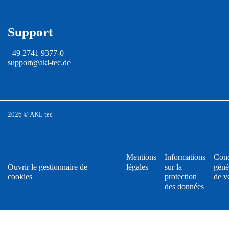
Support
+49 2741 9377-0
support@akl-tec.de
2026 © AKL tec
Mentions
Informations
Cond
Ouvrir le gestionnaire de
légales
sur la
géné
cookies
protection
de v
des données