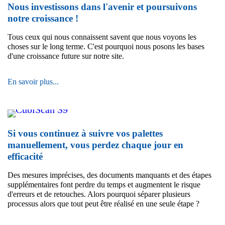
saison
Nous investissons dans l'avenir et poursuivons
des
notre croissance !
vacances
:
Tous ceux qui nous connaissent savent que nous voyons les
en
choses sur le long terme. C'est pourquoi nous posons les bases
plus
d'une croissance future sur notre site.
de
notre
trafic
Nous
En savoir plus...
logistique
investissons
habituel,
dans
nous
l'avenir
gérons
et
désormais
poursuivons
Si vous continuez à suivre vos palettes
le
notre
manuellement, vous perdez chaque jour en
trafic
croissance
lié
efficacité
!
aux
voyages,
Des mesures imprécises, des documents manquants et des étapes
mais
supplémentaires font perdre du temps et augmentent le risque
tout
d'erreurs et de retouches. Alors pourquoi séparer plusieurs
continue
processus alors que tout peut être réalisé en une seule étape ?
de
fonctionner