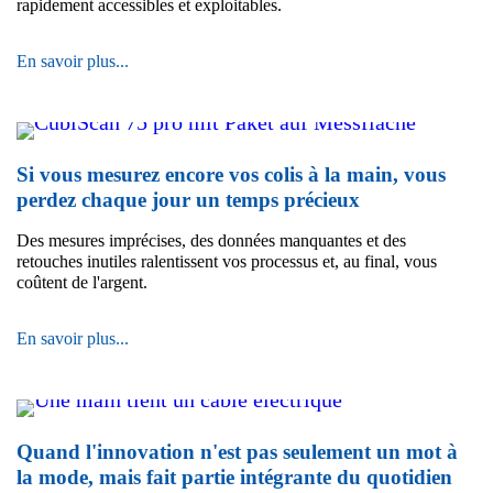
d'automatisation
rapidement accessibles et exploitables.
Des
En savoir plus...
connaissances
accessibles
créent
une
véritable
Si vous mesurez encore vos colis à la main, vous
valeur
perdez chaque jour un temps précieux
ajoutée
Des mesures imprécises, des données manquantes et des
retouches inutiles ralentissent vos processus et, au final, vous
coûtent de l'argent.
Si
En savoir plus...
vous
mesurez
encore
vos
colis
Quand l'innovation n'est pas seulement un mot à
à
la mode, mais fait partie intégrante du quotidien
la