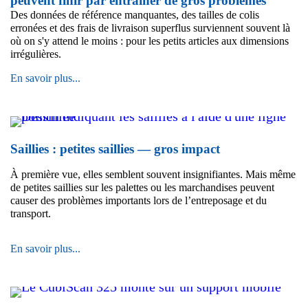
peuvent finir par entraîner de gros problèmes
vous
Des données de référence manquantes, des tailles de colis
avez
erronées et des frais de livraison superflus surviennent souvent là
repensé
où on s'y attend le moins : pour les petits articles aux dimensions
votre
irrégulières.
système
?
Lorsque
En savoir plus...
l'on
néglige
les
petits
détails,
Saillies : petites saillies — gros impact
ceux-
ci
À première vue, elles semblent souvent insignifiantes. Mais même
peuvent
de petites saillies sur les palettes ou les marchandises peuvent
finir
causer des problèmes importants lors de l’entreposage et du
par
transport.
entraîner
de
gros
Saillies
En savoir plus...
problèmes
:
petites
saillies
—