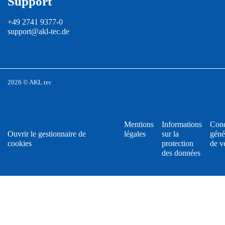
Support
+49 2741 9377-0
support@akl-tec.de
2026 © AKL tec
Mentions
Informations
Cond
Ouvrir le gestionnaire de
légales
sur la
géné
cookies
protection
de v
des données