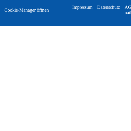
Impressum
Datenschutz
A
Cookie-Manager öffnen
nat